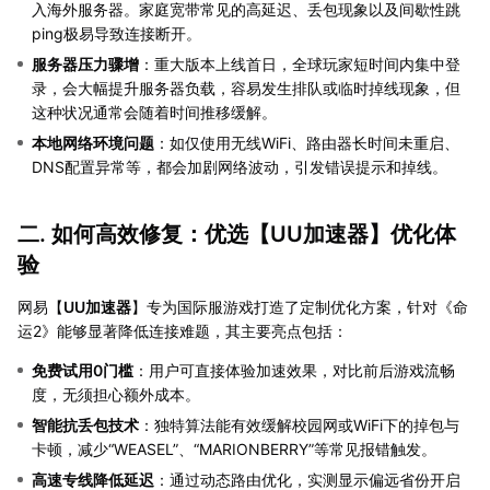
入海外服务器。家庭宽带常见的高延迟、丢包现象以及间歇性跳
ping极易导致连接断开。
服务器压力骤增
：重大版本上线首日，全球玩家短时间内集中登
录，会大幅提升服务器负载，容易发生排队或临时掉线现象，但
这种状况通常会随着时间推移缓解。
本地网络环境问题
：如仅使用无线WiFi、路由器长时间未重启、
DNS配置异常等，都会加剧网络波动，引发错误提示和掉线。
二. 如何高效修复：优选【
UU加速器
】优化体
验
网易【
UU加速器
】专为国际服游戏打造了定制优化方案，针对《命
运2》能够显著降低连接难题，其主要亮点包括：
免费试用0门槛
：用户可直接体验加速效果，对比前后游戏流畅
度，无须担心额外成本。
智能抗丢包技术
：独特算法能有效缓解校园网或WiFi下的掉包与
卡顿，减少“WEASEL”、“MARIONBERRY”等常见报错触发。
高速专线降低延迟
：通过动态路由优化，实测显示偏远省份开启