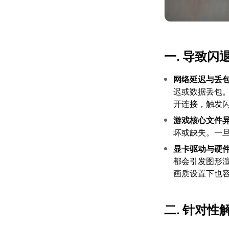
一. 导致闪
网络延迟与丢
迟或数据丢包
开连接，触发
游戏核心文件
坏或缺失。一
显卡驱动与硬
都会引发图形
画质设置下也
二. 针对性