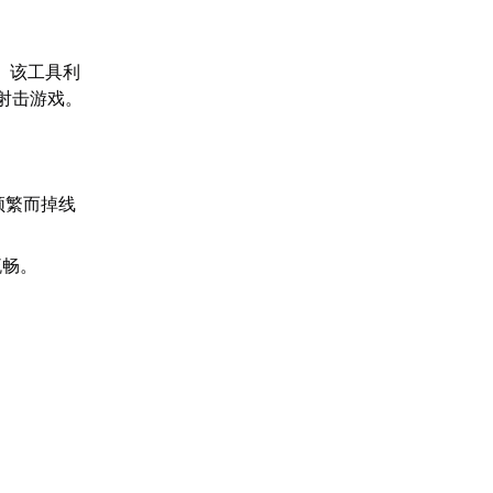
。该工具利
射击游戏。
频繁而掉线
流畅。