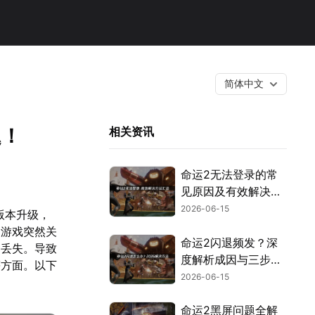
简体中文
题！
相关资讯
命运2无法登录的常
见原因及有效解决方
案！
2026-06-15
版本升级，
遇游戏突然关
命运2闪退频发？深
励丢失。导致
度解析成因与三步优
等方面。以下
化指南！
2026-06-15
命运2黑屏问题全解