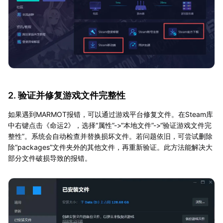
2. 验证并修复游戏文件完整性
如果遇到MARMOT报错，可以通过游戏平台修复文件。在Steam库
中右键点击《命运2》，选择“属性”->“本地文件”->“验证游戏文件完
整性”。系统会自动检查并替换损坏文件。若问题依旧，可尝试删除
除“packages”文件夹外的其他文件，再重新验证。此方法能解决大
部分文件破损导致的报错。