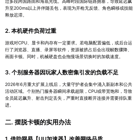
过多段跨国路由和海底光缆。高峰时段国际链路拥塞，导致延迟飙
升至200ms以上并伴随丢包，表现为开枪无反馈、角色瞬移或技能
释放迟滞。
2. 本机硬件负荷过重
游戏对CPU、显卡和内存有一定要求。若电脑配置偏低，或后台运
行了浏览器、直播、录屏等软件，资源被挤占后会出现帧数骤降、
画面卡顿。同时，机械硬盘也会拖慢场景切换时的加载速度。
3. 个别服务器因玩家人数密集引发的负载不足
2026年6月重大扩展上线后，大量守护者会集中涌入新副本和公共
活动区域。个别热门服务器瞬间承载超限，CPU或带宽饱和，导致
全员延迟飙升、射击判定丢失，严重时直接断开连接并需要排队重
进。
二. 摆脱卡顿的实用办法
1. 借助网易【
UU加速器
】改善网络品质