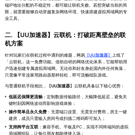
端IP地址分配的不稳定性，都可能让联机失败。若想突破当前的局
限，就需要能够自动穿越复杂网络环境、快速搭建虚拟局域网的专
业工具。
二. 【
UU加速器
】云联机：打破距离壁垒的联
机方案
针对玩家们在联机过程中遇到的难题，网易
【
UU加速器
】
上线了
「云联机」这一免费功能。借助自研的网络优化体系，它能帮助用
户迅速创建专属虚拟局域网。无论你和好友身处国内外任何角落，
只需像平常连家用路由器那样轻松，即可流畅组队游戏。
与普通联机手段相比，【
UU加速器
】云联机具备以下核心优势：
低延迟保障更流畅
：定制数据传输路径，大幅降低延迟，避免关
键时刻因网络波动而影响游戏体验；
操作简单且永久免费
：无需端口设置、无需支付费用，房主一键
建房，成员只需输入房间号或扫描二维码即可加入；
支持跨平台互联
：兼容手机、平板及PC，实现不同终端间的虚拟
局域网组队，让每位朋友都能便捷入场；