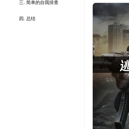
三. 简单的自我排查
四. 总结