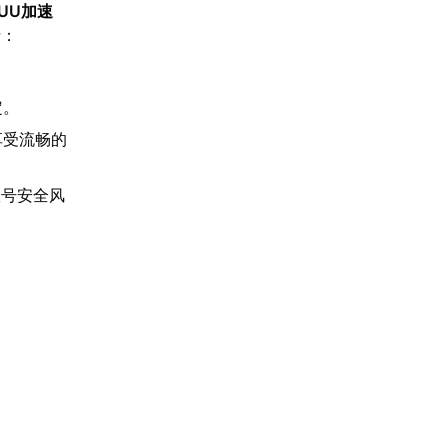
UU加速
括：
定。
享受流畅的
账号安全风