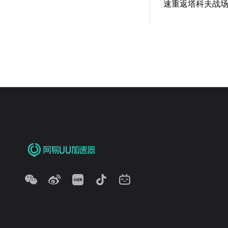
速重返塔科夫战