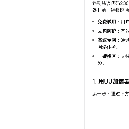
遇到错误代码23
器
】的一键换区
免费试用
：用
丢包防护
：有
高速专网
：通
网络体验。
一键换区
：支
险。
1. 用UU加
第一步：通过下方