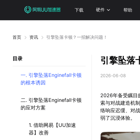
下载
硬件
帮助
首页
资讯
引擎坠落卡顿？一招解决问题！
引擎坠落
目录
一. 引擎坠落Enginefall卡顿
2026-06-08
的根本诱因
2026年备受瞩目
二. 引擎坠落Enginefall卡顿
索与对战建造机
的应对方案
络响应迟缓、对
弱了沉浸体验。
1. 借助网易【UU加速
器】改善