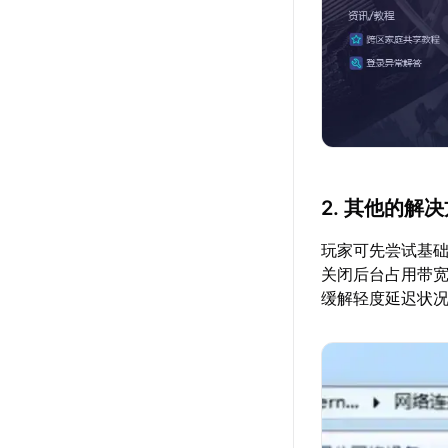
2. 其他的解
玩家可先尝试基
关闭后台占用带
缓解轻度延迟状