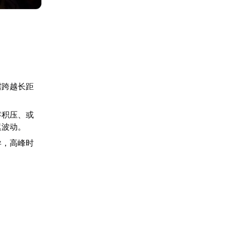
需跨越长距
存积压、或
迟波动。
异，高峰时