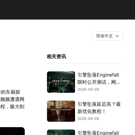
简体中文
相关资讯
引擎坠落Enginefall
限时公开测试，网络
延迟如何破!
2026-06-08
特的车厢探
时频频遭遇网
引擎坠落延迟高？最
进程，极大削
新优化教程！
2026-06-08
引擎坠落Enginefall