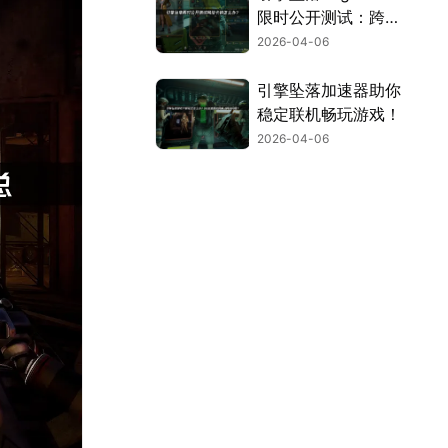
限时公开测试：跨国
网络流畅体验指南！
2026-04-06
引擎坠落加速器助你
稳定联机畅玩游戏！
2026-04-06