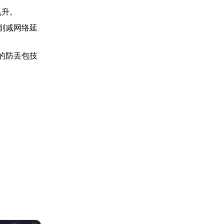
飞升。
削减网络延
的防丢包技