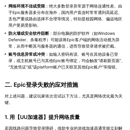
网络环境不佳或受限
：绝大多数登录异常源于网络连通性差。由
于Epic服务器多分布在海外，国内用户直连时常常遇到高延迟、
丢包严重或路由选择不合理等情况，特别是校园网络、偏远地区
用户更易受影响。
防火墙或安全软件阻断
：部分电脑的防护软件（如Windows
Defender、杀毒程序）可能误将Epic客户端的网络活动视为异
常，从而中断其与服务器的通信，进而导致登录请求被拦截。
账号信息异常或冲突
：如输入密码有误、账号在其他设备已登
录，或主机账号已与其他Epic账号绑定，均会触发“请刷新页面”、
“无效凭证”或“该platform账户已关联至其他Epic账户”等报错。
二. Epic登录失败的应对措施
对上述问题，建议玩家依次尝试以下方法，尤其是网络优化最为关
键。
1. 用【
UU加速器
】提升网络质量
若因线路问题导致登录障碍，借助专业的游戏加速器通常能立刻解