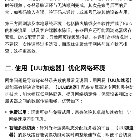
时等现象，令登录验证环节无法顺利完成。其次是账号层面的异
常，如密码输入有误、验证码未通过，或账号已被其他设备占用。
第三方面则涉及本地系统环境，包括防火墙或安全软件拦截了Epic
的相关流量，以及客户端版本陈旧。有些用户还可能因浏览器缓存
紊乱、DNS配置异常，导致网页端频繁报错。在遇到这些情况时，
不建议一次性调整过多选项，而应优先聚焦于网络与账户状态排
查，这样更高效。
二. 使用【
UU加速器
】优化网络环境
网络问题是导致Epic登录失败的最常见诱因，用网易【
UU加速器
】
就能高效解决这类问题。【
UU加速器
】配备专属高速专网和丢包防
护技术，能大幅压低网络延迟、提升网络稳定性，保障设备和Epic
服务器之间的数据传输顺畅。优势如下：
免费试用
：玩家可参与免费试用，亲身体验其卓越加速效能，让
网络速度即刻飞升。
智能多线切换
：针对Epic这类动态分配服务器的平台，【
UU加速
器
】的多线路智能切换功能可实时调整最佳节点，即便平台切换