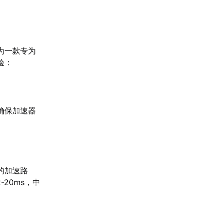
为一款专为
验：
确保加速器
的加速路
20ms，中