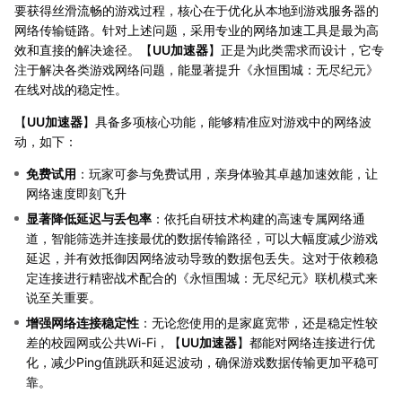
要获得丝滑流畅的游戏过程，核心在于优化从本地到游戏服务器的
网络传输链路。针对上述问题，采用专业的网络加速工具是最为高
效和直接的解决途径。【
UU加速器
】正是为此类需求而设计，它专
注于解决各类游戏网络问题，能显著提升《永恒围城：无尽纪元》
在线对战的稳定性。
【
UU加速器
】具备多项核心功能，能够精准应对游戏中的网络波
动，如下：
免费试用
：玩家可参与免费试用，亲身体验其卓越加速效能，让
网络速度即刻飞升
显著降低延迟与丢包率
：依托自研技术构建的高速专属网络通
道，智能筛选并连接最优的数据传输路径，可以大幅度减少游戏
延迟，并有效抵御因网络波动导致的数据包丢失。这对于依赖稳
定连接进行精密战术配合的《永恒围城：无尽纪元》联机模式来
说至关重要。
增强网络连接稳定性
：无论您使用的是家庭宽带，还是稳定性较
差的校园网或公共Wi-Fi，【
UU加速器
】都能对网络连接进行优
化，减少Ping值跳跃和延迟波动，确保游戏数据传输更加平稳可
靠。