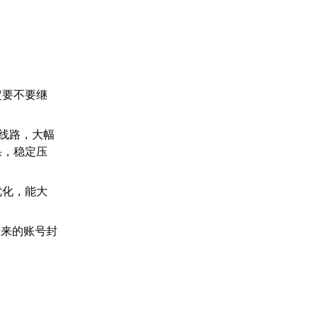
定要不要继
线路，大幅
果，稳定压
优化，能大
带来的账号封