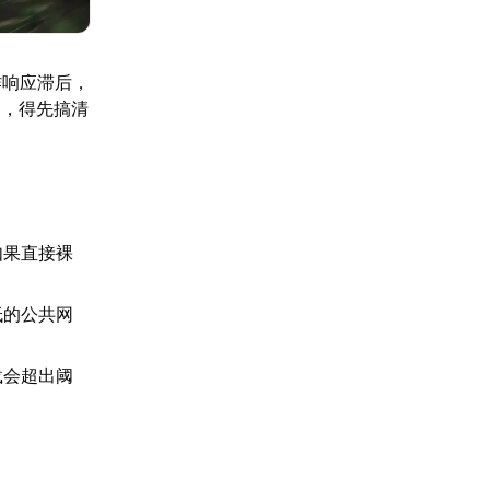
作响应滞后，
题，得先搞清
如果直接裸
低的公共网
。
载会超出阈