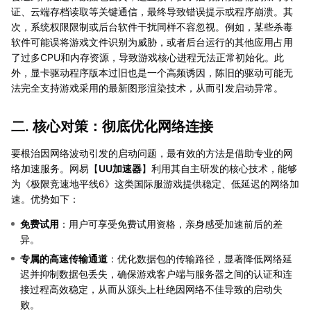
证、云端存档读取等关键通信，最终导致错误提示或程序崩溃。其
次，系统权限限制或后台软件干扰同样不容忽视。例如，某些杀毒
软件可能误将游戏文件识别为威胁，或者后台运行的其他应用占用
了过多CPU和内存资源，导致游戏核心进程无法正常初始化。此
外，显卡驱动程序版本过旧也是一个高频诱因，陈旧的驱动可能无
法完全支持游戏采用的最新图形渲染技术，从而引发启动异常。
二. 核心对策：彻底优化网络连接
要根治因网络波动引发的启动问题，最有效的方法是借助专业的网
络加速服务。网易【
UU加速器
】利用其自主研发的核心技术，能够
为《极限竞速地平线6》这类国际服游戏提供稳定、低延迟的网络加
速。优势如下：
免费试用
：用户可享受免费试用资格，亲身感受加速前后的差
异。
专属的高速传输通道
：优化数据包的传输路径，显著降低网络延
迟并抑制数据包丢失，确保游戏客户端与服务器之间的认证和连
接过程高效稳定，从而从源头上杜绝因网络不佳导致的启动失
败。