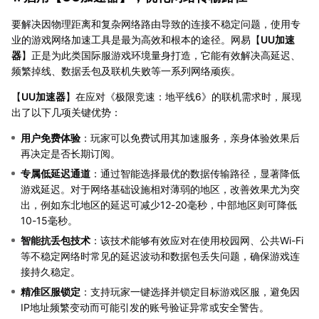
要解决因物理距离和复杂网络路由导致的连接不稳定问题，使用专
业的游戏网络加速工具是最为高效和根本的途径。网易【
UU加速
器
】正是为此类国际服游戏环境量身打造，它能有效解决高延迟、
频繁掉线、数据丢包及联机失败等一系列网络顽疾。
【
UU加速器
】在应对《极限竞速：地平线6》的联机需求时，展现
出了以下几项关键优势：
用户免费体验
：玩家可以免费试用其加速服务，亲身体验效果后
再决定是否长期订阅。
专属低延迟通道
：通过智能选择最优的数据传输路径，显著降低
游戏延迟。对于网络基础设施相对薄弱的地区，改善效果尤为突
出，例如东北地区的延迟可减少12-20毫秒，中部地区则可降低
10-15毫秒。
智能抗丢包技术
：该技术能够有效应对在使用校园网、公共Wi-Fi
等不稳定网络时常见的延迟波动和数据包丢失问题，确保游戏连
接持久稳定。
精准区服锁定
：支持玩家一键选择并锁定目标游戏区服，避免因
IP地址频繁变动而可能引发的账号验证异常或安全警告。