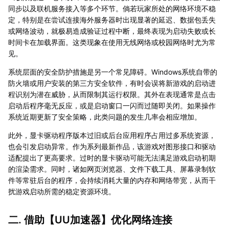
同步以及联机服务接入等多个环节。倘若玩家所处的网络环境不稳
定，特别是在尝试连接海外服务器时出现显著的延迟、数据包丢失
或网络波动，就极易造成验证过程中断，最终表现为启动失败或长
时间卡在加载界面。这类现象在使用无线网络或校园网络时尤为常
见。
系统层面的安全防护措施是另一个常见障碍。Windows系统自带的
防火墙或用户安装的第三方安全软件，有时会误将新游戏的启动进
程识别为潜在威胁，从而限制其运行权限。其外在表现通常是点击
启动后程序毫无反应，或是启动窗口一闪而过随即关闭。如果操作
系统近期更新了安全策略，此类问题的发生几率会相应增加。
此外，显卡驱动程序版本过旧或后台应用程序占用过多系统资源，
也会引发启动异常。作为系列最新作品，该游戏对图形接口和驱动
适配提出了更高要求。过时的显卡驱动可能无法满足游戏启动初期
的渲染需求。同时，诸如网页浏览器、文件下载工具、屏幕录制软
件等常驻后台的程序，会持续消耗大量的内存和网络带宽，从而干
扰游戏启动所需的稳定资源环境。
二. 借助【
UU加速器
】优化网络连接