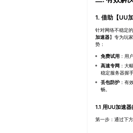
1. 借助【
UU
针对网络不稳定
加速器
】专为玩
势：
免费试用
：用
高速专网
：大
稳定服务器握
丢包防护
：有
畅。
1.1 用UU加
第一步：通过下方