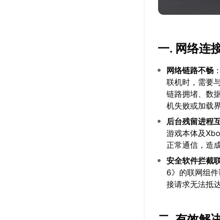
一. 网络
网络链路不畅
联机时，需要
链路拥堵、数
机失败或加载
后台残留进程
游戏本体及Xb
正常通信，造
安全软件拦截
6》的联网组
接请求无法抵
二. 有效解