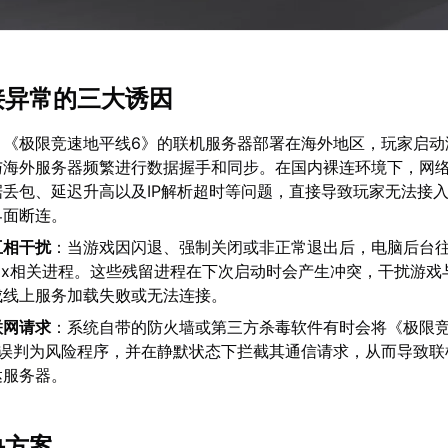
连接异常的三大诱因
：《极限竞速地平线6》的联机服务器部署在海外地区，玩家启动
与海外服务器频繁进行数据握手和同步。在国内裸连环境下，网
据丢包、延迟升高以及IP解析超时等问题，直接导致玩家无法接
界面断连。
互相干扰
：当游戏因闪退、强制关闭或非正常退出后，电脑后台
ox相关进程。这些残留进程在下次启动时会产生冲突，干扰游戏
成线上服务加载失败或无法连接。
联网请求
：系统自带的防火墙或第三方杀毒软件有时会将《极限
件误判为风险程序，并在静默状态下拦截其通信请求，从而导致联
达服务器。
决方案