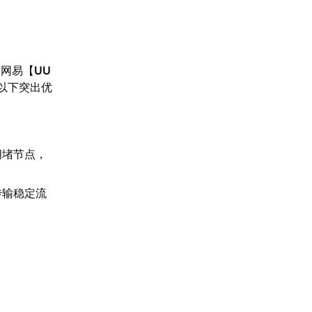
。网易【
UU
以下突出优
拥堵节点，
传输稳定流