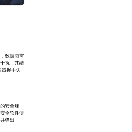
远，数据包需
的干扰，其结
务器握手失
。
设的安全规
，安全软件便
败并弹出