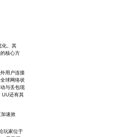
优化。其
著的核心方
海外用户连接
测全球网络状
抖动与丢包现
，UU还有其
证加速效
论玩家位于