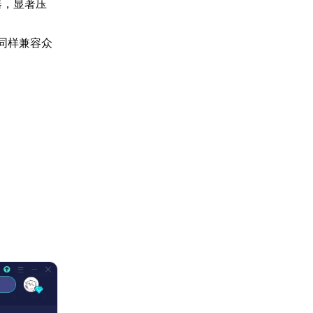
器，显著压
同样兼容众