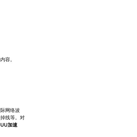
戏内容。
国际网络波
常掉线等。对
【
UU加速