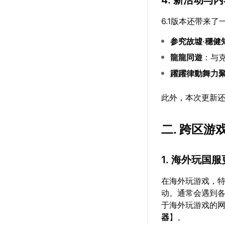
6.1版本还带来
参究故墟·穩健
龍龍同遊
：与
躍躍律動舞力
此外，本次更新
二. 跨区
1. 海外玩国
在海外玩游戏，
动。通常会遇到
于海外玩游戏的
器
】。