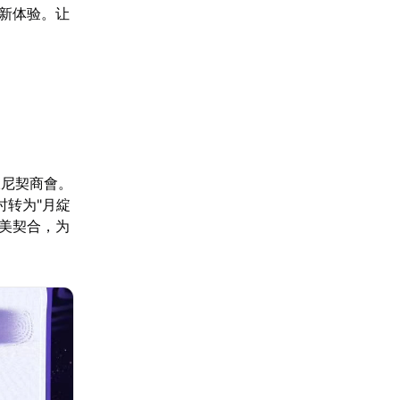
全新体验。让
伏尼契商會。
时转为"月綻
完美契合，为