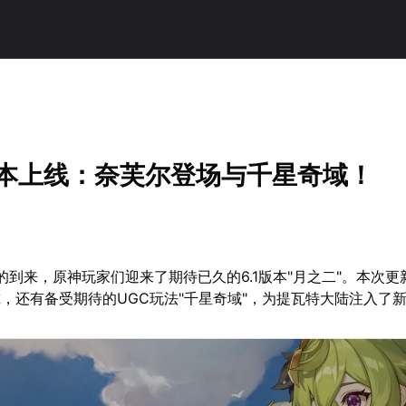
1版本上线：奈芙尔登场与千星奇域！
0月的到来，原神玩家们迎来了期待已久的6.1版本"月之二"。本次
，还有备受期待的UGC玩法"千星奇域"，为提瓦特大陆注入了