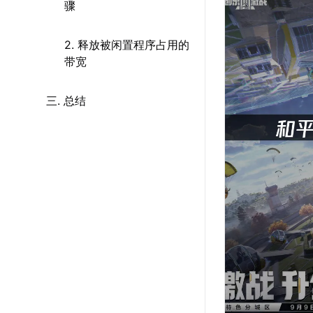
骤
2. 释放被闲置程序占用的
带宽
三. 总结