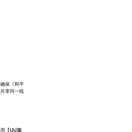
，确保《和平
端共享同一线
先用【
UU加