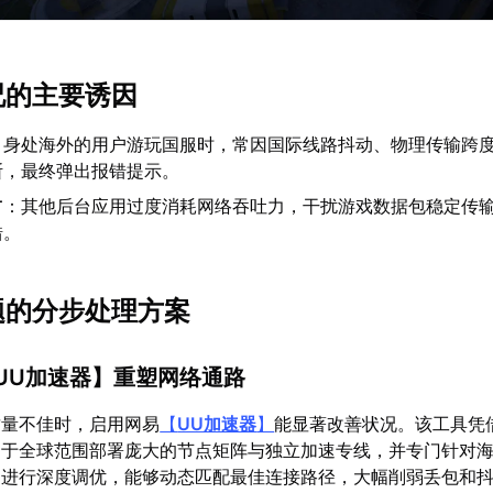
况的主要诱因
：身处海外的用户游玩国服时，常因国际线路抖动、物理传输跨
断，最终弹出报错提示。
占
：其他后台应用过度消耗网络吞吐力，干扰游戏数据包稳定传
错。
问题的分步处理方案
UU加速器
】重塑网络通路
质量不佳时，启用网易
【
UU加速器
】
能显著改善状况。该工具凭
，于全球范围部署庞大的节点矩阵与独立加速专线，并专门针对
》进行深度调优，能够动态匹配最佳连接路径，大幅削弱丢包和