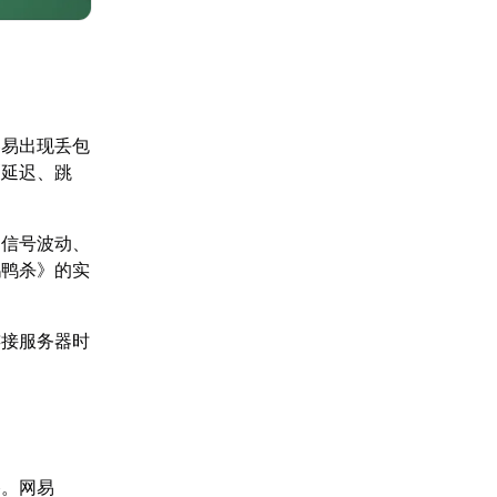
容易出现丢包
剧延迟、跳
i信号波动、
鹅鸭杀》的实
连接服务器时
路。网易