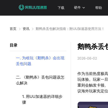
下载
硬件
帮助
首页
资讯
鹅鸭杀丢包解决指南：附UU加速器使用方法！
鹅鸭杀丢
目录
一. 为啥玩《鹅鸭杀》会出现
2026-06-02
丢包问题
作为当前热度极
二. 《鹅鸭杀》丢包问题该怎
玩体验。玩家一
么解决
重则会触发卡顿
议海外玩家先定
1. 用UU加速器的详细步
骤