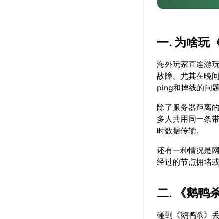
一. 为啥
海外玩家直连游
故障。尤其在晚
ping和掉线的问
除了服务器距离的
多人共用同一条
时数据传输。
还有一种情况是
经过的节点拥堵
二. 《鹅
碰到《鹅鸭杀》