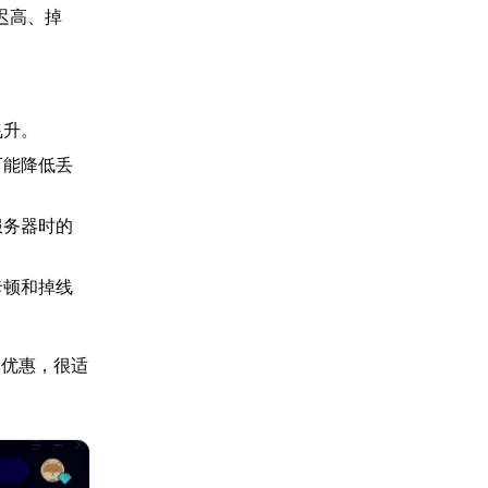
迟高、掉
飞升。
可能降低丢
服务器时的
卡顿和掉线
的优惠，很适