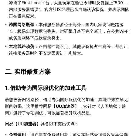
冲垮了First Look平台，大量玩家在验证令牌时反复撞上“500—
内部服务器错误”。官方社区经理已亲自确认该状况，并表示团队
正在紧急应对。
跨国网络瓶颈
：本作服务器多位于海外，国内玩家访问链路漫
长，极易出现数据包丢失、时延飙升甚至完全断连，在公共Wi-Fi
或劣质网络下症状更为突出。
本地线路动荡
：路由器性能不足、其他设备抢占带宽等，都会让
连接服务器时的不安定因素进一步放大。
二. 实用修复方案
1. 借助专为国际服优化的加速工具
若想改善网络路径，借助专为国际服优化的加速工具能带来立竿见
影的效果。这里推荐网易【
UU加速器
】，它针对《人间地狱：越
南》进行了专项调优，可以显著提升联机品质。
网易【
UU加速器
】具备以下突出优点：
免费试用
：用户享有免费试用期，可先实际感受加速效果再做选