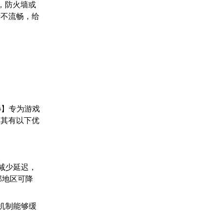
如，防火墙或
行不流畅，给
器
】专为游戏
。其有以下优
。
减少延迟，
部地区可降
机制能够缓