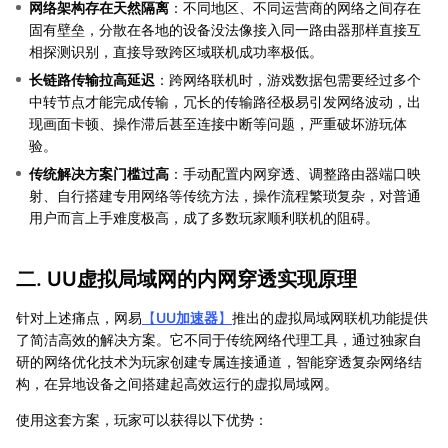
网络架构存在天然隔离
：不同地区、不同运营商的网络之间存在
固有壁垒，分散在各地的设备没法像接入同一路由器那样直接互
相探测识别，直接导致跨区域联机成功率极低。
长链路传输拉高延迟
：跨网络联机时，游戏数据包需要经过多个
中转节点才能完成传输，冗长的传输路径极易引发网络波动，出
现画面卡顿、操作滞后甚至连接中断等问题，严重破坏游玩体
验。
传统解决方案门槛过高
：手动配置内网穿透、调整路由器端口映
射、自行搭建专用网络等传统方法，操作流程繁琐复杂，对普通
用户而言上手难度极高，成了多数玩家顺利联机的阻碍。
二. UU虚拟局域网的内网穿透实现原理
针对上述痛点，网易
【
UU加速器
】
推出的虚拟局域网联机功能提供
了简洁高效的解决方案。它不同于传统网络代理工具，通过独家自
研的网络优化技术为玩家创建专属连接通道，智能穿透复杂网络结
构，在异地设备之间搭建起高效运行的虚拟局域网。
使用这套方案，玩家可以获得以下优势：