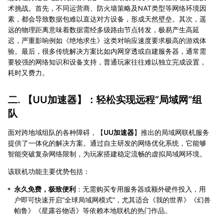
术挑战。首先，不同运营商、防火墙策略及NAT类型等网络环境因
素，都会导致数据包难以直达对方设备，形成天然壁垒。其次，遥
远的物理距离意味着数据需经多级路由节点转发，极易产生高延
迟，严重影响例如《绝地求生》这类对响应速度要求极高的游戏体
验。最后，很多传统解决方案比如内网穿透或自建服务器，通常需
要较强的网络知识和设备支持，普通玩家往往难以独立完成设置，
耗时又费力。
二. 【
UU加速器
】：轻松实现远程“局域网”组
队
面对跨地域组队的各种障碍，【
UU加速器
】推出的局域网联机服务
提供了一体化的解决方案。通过自主研发的网络优化系统，它能够
智能突破复杂网络限制，为玩家搭建稳定流畅的虚拟局域网环境。
该联机功能主要优势包括：
永久免费，极致便利
：无需购买专用服务器或额外硬件投入，用
户即可快速开启“全球局域网模式”，尤其适合《我的世界》《幻兽
帕鲁》《星露谷物语》等依赖本地联机的热门作品。