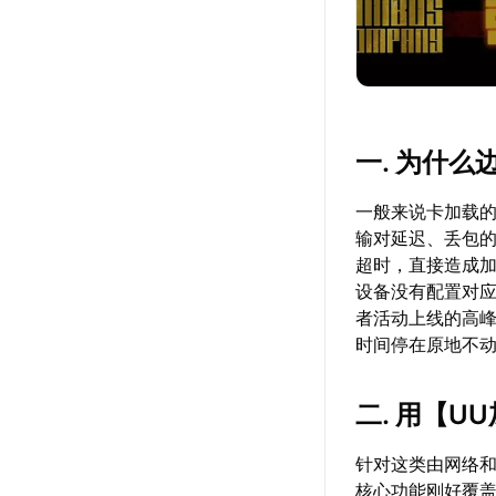
一. 为什
一般来说卡加载
输对延迟、丢包
超时，直接造成
设备没有配置对
者活动上线的高
时间停在原地不
二. 用【
U
针对这类由网络
核心功能刚好覆