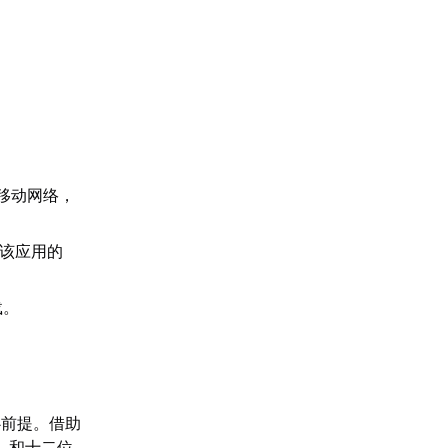
G移动网络，
对该应用的
载。
心前提。借助
，和十二位