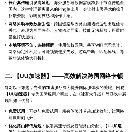
长距离传输引发高延迟
：海外服务器数据需横跨多个节点传递至
国内，这种物理距离带来的Ping值上升，会让射击类游戏的操作
反馈变慢，影响竞技感和操作手感。
网络抖动导致数据丢包
：跨国链路常因路由拥堵或波动出现信号
丢包，表现为画面停滞、人物移动异常、技能无法释放，严重时
甚至掉线退出。
本地环境不佳，连接频断
：使用如校园网、共享WiFi等环境时，
网络稳定性不足，可能频繁连接失败、游戏中断、匹配掉线，导
致对战体验大打折扣。
二. 【
UU加速器
】——高效解决跨国网络卡顿
针对以上难题，专业的加速服务成为提升国际服体验的关键。网易
【
UU加速器
】专为国际服用户研发，在《社畜大作战》等游戏中展
现出如下优势：
免费试用
：可参与免费试用，亲身体验其卓越加速效能，让网络
速度即刻飞升。
优化路由降低延迟
：依靠高速专线及智能路由分配，【
UU加速