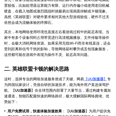
置较低，比如处理器运算能力有限、运行内存偏小或使用老旧机械
硬盘，在载入地图或激烈团战时就极易出现画面掉帧或卡顿现象。
虽然《英雄联盟》对硬件要求相对其他大型游戏较低，硬件不过关
依然会成为流畅体验的绊脚石。
其次，本地网络使用环境也直接左右着游戏过程中的延迟表现。当
家中有多个设备同时占用带宽进行高清视频播放、文件传输等操作
时，会极大消耗网络资源。如果采用无线Wi-Fi而非有线直连，还会
受到距离和信号干扰的影响，导致网络延时攀升或丢包现象频发，
这些都可能在游戏中表现为操作不灵、延迟高等问题。
二. 英雄联盟卡顿的解决思路
这时，选择专业的网络加速服务便成了关键。网易
【
UU加速器
】
专
为跨国玩家设计，凭借自研的加速技术，能为海外用户直连保驾护
航。【
UU加速器
】在全球范围内部署了大量节点，通过构建专属加
速通道，智能匹配最快速的网络路径，极大缓解国际网络拥堵。优
势如下：
用户免费试用，快速体验加速效果
：【
UU加速器
】为用户提供免