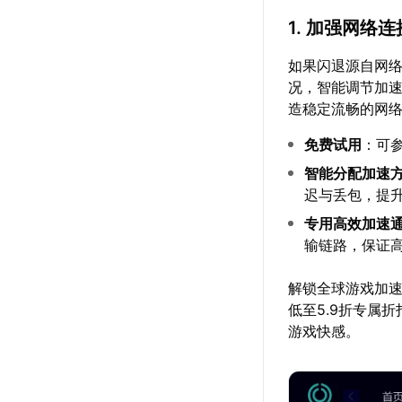
1. 加强网络
如果闪退源自网
况，智能调节加
造稳定流畅的网
免费试用
：可
智能分配加速
迟与丢包，提
专用高效加速
输链路，保证
解锁全球游戏加
低至5.9折专属
游戏快感。