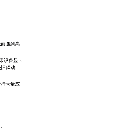
长而遇到高
果设备显卡
较旧驱动
运行大量应
要。