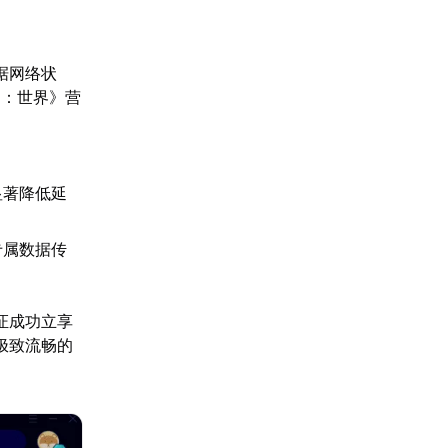
据网络状
国：世界》营
。
显著降低延
专属数据传
证成功立享
极致流畅的