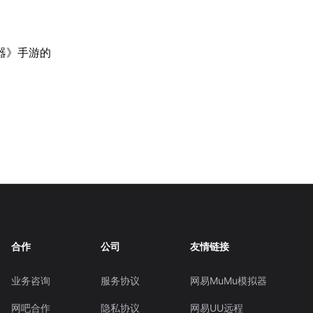
器》手游的
。
合作
公司
友情链接
业务咨询
服务协议
网易MuMu模拟器
网吧合作
隐私协议
网易UU远程