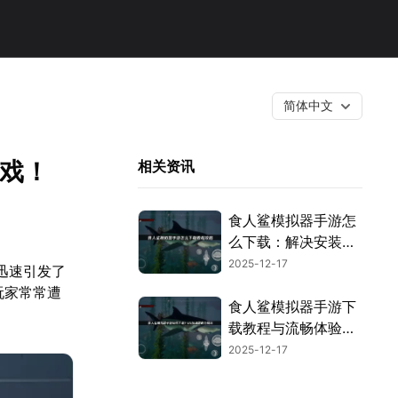
简体中文
游戏！
相关资讯
食人鲨模拟器手游怎
么下载：解决安装难
题！
2025-12-17
G迅速引发了
玩家常常遭
食人鲨模拟器手游下
载教程与流畅体验指
南！
2025-12-17