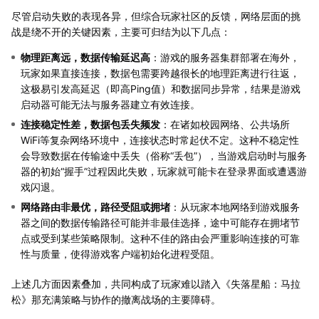
尽管启动失败的表现各异，但综合玩家社区的反馈，网络层面的挑
战是绕不开的关键因素，主要可归结为以下几点：
物理距离远，数据传输延迟高
：游戏的服务器集群部署在海外，
玩家如果直接连接，数据包需要跨越很长的地理距离进行往返，
这极易引发高延迟（即高Ping值）和数据同步异常，结果是游戏
启动器可能无法与服务器建立有效连接。
连接稳定性差，数据包丢失频发
：在诸如校园网络、公共场所
WiFi等复杂网络环境中，连接状态时常起伏不定。这种不稳定性
会导致数据在传输途中丢失（俗称“丢包”），当游戏启动时与服务
器的初始“握手”过程因此失败，玩家就可能卡在登录界面或遭遇游
戏闪退。
网络路由非最优，路径受阻或拥堵
：从玩家本地网络到游戏服务
器之间的数据传输路径可能并非最佳选择，途中可能存在拥堵节
点或受到某些策略限制。这种不佳的路由会严重影响连接的可靠
性与质量，使得游戏客户端初始化进程受阻。
上述几方面因素叠加，共同构成了玩家难以踏入《失落星船：马拉
松》那充满策略与协作的撤离战场的主要障碍。