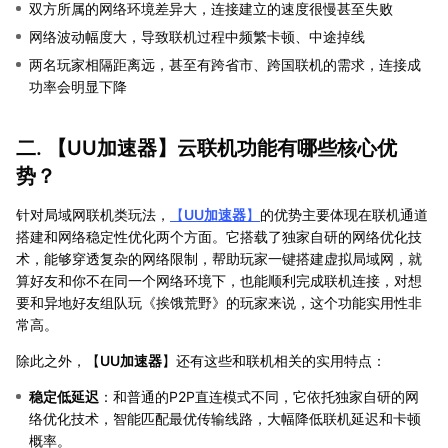
双方所属的网络环境差异大，连接建立的速度很慢甚至失败
网络波动幅度大，导致联机过程中频繁卡顿、中途掉线
两名玩家相隔距离远，甚至有跨省市、跨国联机的需求，连接成
功率会明显下降
二. 【
UU加速器
】云联机功能有哪些核心优
势？
针对局域网联机类玩法，
【
UU加速器
】
的优势主要体现在联机通道
搭建和网络稳定性优化两个方面。它搭载了独家自研的网络优化技
术，能够穿透复杂的网络限制，帮助玩家一键搭建虚拟局域网，就
算好友和你不在同一个网络环境下，也能顺利完成联机连接，对想
要和异地好友组队玩《挨饿荒野》的玩家来说，这个功能实用性非
常高。
除此之外，【
UU加速器
】还有这些和联机相关的实用特点：
稳定低延迟
：和普通的P2P直连模式不同，它依托独家自研的网
络优化技术，智能匹配最优传输线路，大幅降低联机延迟和卡顿
概率。