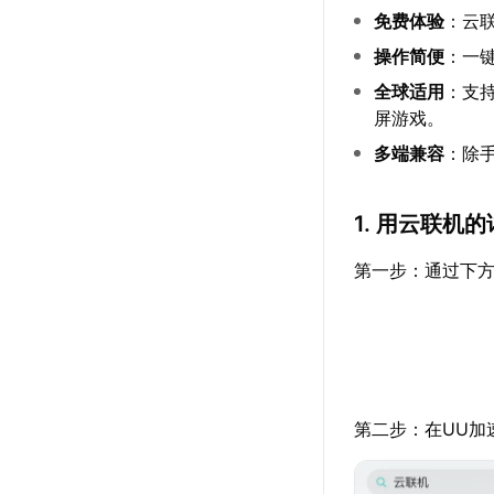
免费体验
：云
操作简便
：一
全球适用
：支
屏游戏。
多端兼容
：除
1. 用云联机
第一步：通过下方
第二步：在UU加