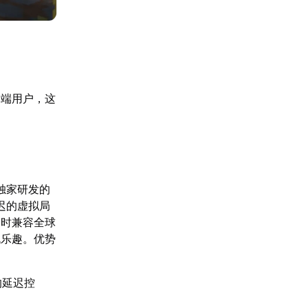
动端用户，这
独家研发的
迟的虚拟局
同时兼容全球
机乐趣。优势
的延迟控