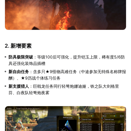
2. 新增要素
防具极限突破
：等级100后可强化，提升铠玉上限，稀有度5/6防
具还强化装饰品插槽
新自由任务
：含多只★9怪物高难任务（中途参加无特殊名称牌报
酬）、★9历战个体练习任务
新支援猎人
：巨戟龙任务同行轻弩炮娜迪娅，铁之队大剑格里
芬、白夜队轻弩炮夜雾