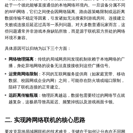
处于一个彼此能够直接通信的本地网络环境内。一旦设备分属不同
的WiFi网络，它们之间便会因网络隔离、路由器策略限制或远距离
数据传输不稳定等因素，引发诸如无法搜索到游戏房间、连接建立
失败或连接后延迟过高等一系列问题。对大多数普通玩家而言，这
些问题通常并非游戏本身缺陷所致，而是源于联机双方所处的网络
环境不兼容。
具体原因可以归纳为以下三个方面：
网络物理隔离
：传统的局域网房间发现机制依赖于本地网络的广
播，身处异地网络的设备无法直接接收到这些广播信号。
运营商网络限制
：不同的互联网服务提供商（如家庭宽带、移动
数据、校园网或企业内网）之间，可能存在防火墙或端口限制，
阻碍了联机连接的正常建立。
远距离传输瓶颈
：物理距离越远，数据包需要经过的网络节点就
越复杂，这极易导致高延迟、频繁掉线以及游戏画面卡顿。
二. 实现跨网络联机的核心思路
要攻克异地局域网联机的技术难关，关键在于如何让分布在不同网