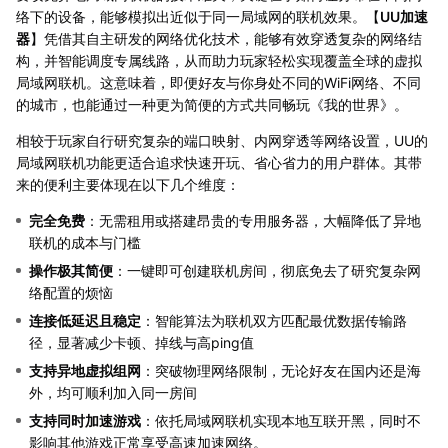
络下的设备，能够模拟出近似于同一局域网的联机效果。【
UU加速
器
】凭借其自主研发的网络优化技术，能够有效穿透复杂的网络结
构，并智能调度专属线路，从而助力玩家轻松实现覆盖全球的虚拟
局域网联机。这意味着，即便好友与你身处不同的WiFi网络、不同
的城市，也能通过一种更为简便的方式共同畅玩《我的世界》。
相较于玩家自行研究复杂的端口映射、内网穿透等网络设置，UU的
局域网联机功能更适合追求快速开玩、省心省力的用户群体。其带
来的便利主要体现在以下几个维度：
完全免费
：无需租用或搭建昂贵的专用服务器，大幅降低了异地
联机的成本与门槛
操作极其简便
：一键即可创建联机房间，彻底免去了研究复杂网
络配置的烦恼
连接低延迟且稳定
：智能算法为联机双方匹配最优数据传输路
径，显著减少卡顿、掉线与高ping值
支持异地虚拟组网
：突破物理网络限制，无论好友在国内还是海
外，均可顺利加入同一房间
支持同时加速游戏
：依托局域网联机实现本地互联开黑，同时不
影响其他游戏正常享受高速加速网络。