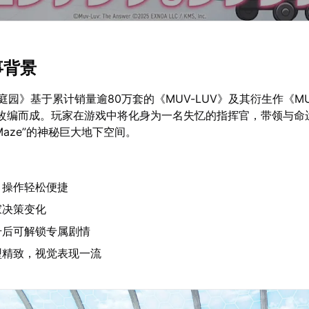
事背景
女庭园》基于累计销量逾80万套的《MUV-LUV》及其衍生作《MU
IVE》改编而成。玩家在游戏中将化身为一名失忆的指挥官，带领与
Maze”的神秘巨大地下空间。
，操作轻松便捷
家决策变化
升后可解锁专属剧情
型精致，视觉表现一流