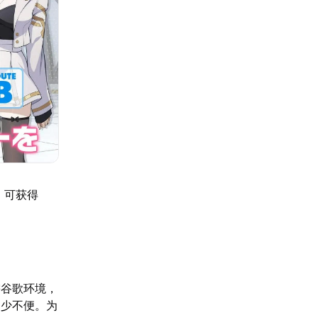
，可获得
需谷歌环境，
不少不便。为