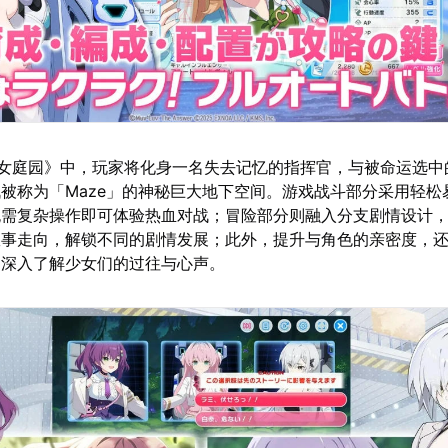
V少女庭园》中，玩家将化身一名失去记忆的指挥官，与被命运选
被称为「Maze」的神秘巨大地下空间。游戏战斗部分采用轻松
无需复杂操作即可体验热血对战；冒险部分则融入分支剧情设计
故事走向，解锁不同的剧情发展；此外，提升与角色的亲密度，
，深入了解少女们的过往与心声。