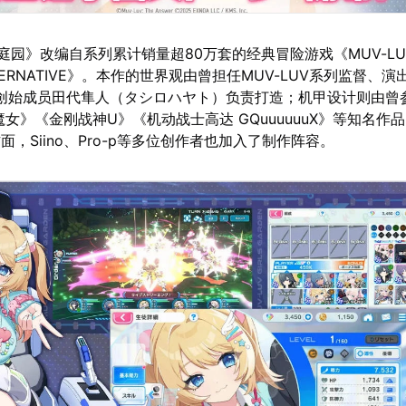
女庭园》改编自系列累计销量超80万套的经典冒险游戏《MUV-L
ALTERNATIVE》。本作的世界观由曾担任MUV-LUV系列监督、演
）」创始成员田代隼人（タシロハヤト）负责打造；机甲设计则由曾
魔女》《金刚战神U》《机动战士高达 GQuuuuuuX》等知名作
，Siino、Pro-p等多位创作者也加入了制作阵容。