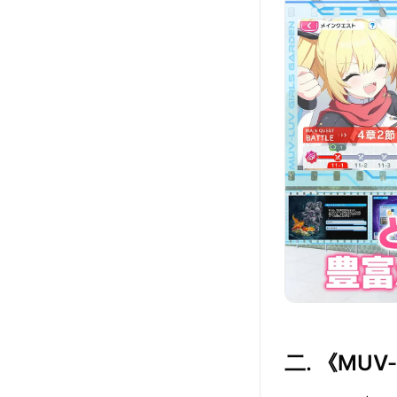
二. 《MU