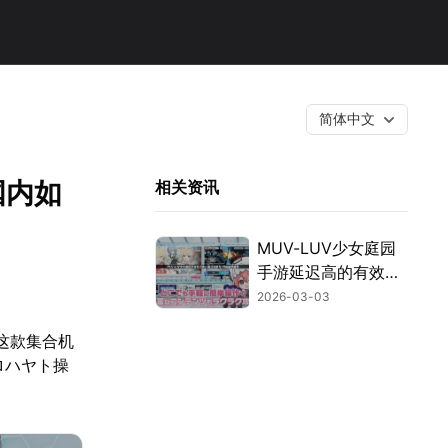
简体中文
国内如
相关资讯
MUV-LUV少女庭园
手游延迟高的有效攻
略与UU加速器推
2026-03-03
荐！
！这款集合机
ロハヤト操