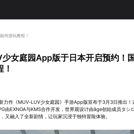
内如何游玩教程！
UV少女庭园App版于日本开启预约！
程！
最新力作《MUV-LUV少女庭园》手游App版宣布于3月3日推出
PG由EXNOA与KMS合作开发，世界观设计由âge创始成员タシ
典，又融入了全新剧情，让玩家沉浸于独特冒险体验。