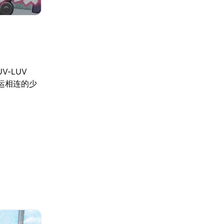
V-LUV
命运相连的少