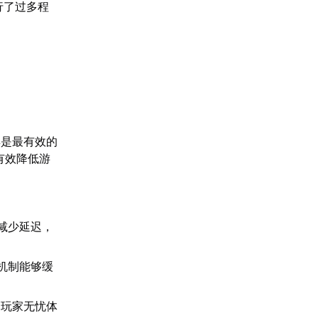
行了过多程
具是最有效的
有效降低游
。
减少延迟，
机制能够缓
助玩家无忧体