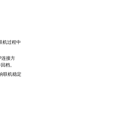
联机过程中
P连接方
并回档。
影响联机稳定