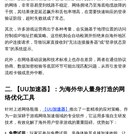
的网络，非常容易受到线路不稳定、网络拥堵乃至海底电缆故障的
干扰，其结果便是延迟飙升和丢包率增高，在需要快速响应的登录
验证阶段，超时失败就成了常态。
其次，许多游戏运营商出于各种考量，会实施基于地理位置的访问
控制或IP地址拦截策略。这些机制会自动检测并拒绝来自海外地区
的IP连接请求，导致玩家直接收到“无法连接服务器”或“登录状态异
常”的系统提示。
此外，在网络基础设施和技术标准上也存在差异，两者在通信协议
协商、数据加密校验等底层环节可能出现匹配问题，从而引发登录
流程卡顿或意外中断。
二. 【
UU加速器
】：为海外华人量身打造的网
络优化工具
针对上述网络瓶颈，
【
UU加速器
】
推出了一套精准的应对策略。作
为一款深耕于游戏网络加速领域的专业软件，它运用多项自主研发
技术，有效化解了海外用户登录游戏的重重阻碍。优势如下：
免费试用
：玩家可参与免费试用，亲身体验其卓越加速效能，让