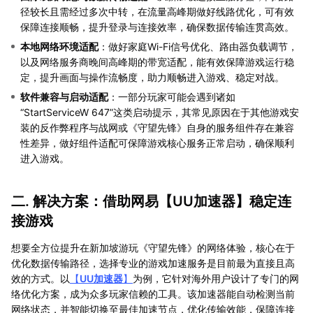
径较长且需经过多次中转，在流量高峰期做好线路优化，可有效
保障连接顺畅，提升登录与连接效率，确保数据传输连贯高效。
本地网络环境适配
：做好家庭Wi-Fi信号优化、路由器负载调节，
以及网络服务商晚间高峰期的带宽适配，能有效保障游戏运行稳
定，提升画面与操作流畅度，助力顺畅进入游戏、稳定对战。
软件兼容与启动适配
：一部分玩家可能会遇到诸如
“StartServiceW 647”这类启动提示，其常见原因在于其他游戏安
装的反作弊程序与战网或《守望先锋》自身的服务组件存在兼容
性差异，做好组件适配可保障游戏核心服务正常启动，确保顺利
进入游戏。
二. 解决方案：借助网易【
UU加速器
】稳定连
接游戏
想要全方位提升在新加坡游玩《守望先锋》的网络体验，核心在于
优化数据传输路径，选择专业的游戏加速服务是目前最为直接且高
效的方式。以
【
UU加速器
】
为例，它针对海外用户设计了专门的网
络优化方案，成为众多玩家信赖的工具。该加速器能自动检测当前
网络状态，并智能切换至最佳加速节点，优化传输效能，保障连接