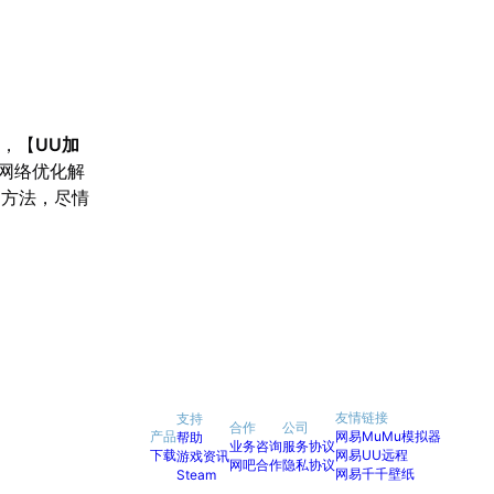
验，【
UU加
网络优化解
述方法，尽情
友情链接
支持
合作
公司
产品
网易MuMu模拟器
帮助
业务咨询
服务协议
下载
网易UU远程
游戏资讯
网吧合作
隐私协议
网易千千壁纸
Steam