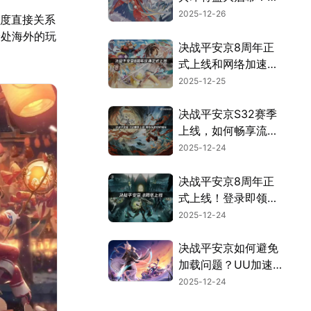
容汇总！
2025-12-26
程度直接关系
身处海外的玩
决战平安京8周年正
式上线和网络加速解
决方案！
2025-12-25
决战平安京S32赛季
上线，如何畅享流畅
体验？
2025-12-24
决战平安京8周年正
式上线！登录即领
1000勾玉+20抽！
2025-12-24
决战平安京如何避免
加载问题？UU加速
器高效解决方案解
2025-12-24
析！