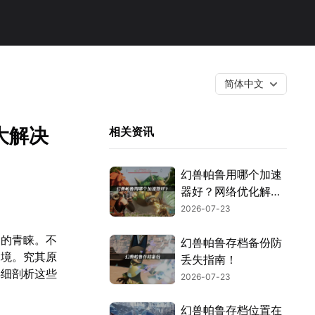
简体中文
大解决
相关资讯
幻兽帕鲁用哪个加速
器好？网络优化解决
方案！
2026-07-23
家的青睐。不
幻兽帕鲁存档备份防
困境。究其原
丢失指南！
详细剖析这些
2026-07-23
幻兽帕鲁存档位置在