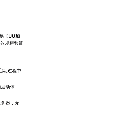
易【
UU加
有效规避验证
启动过程中
的启动体
服务器，无