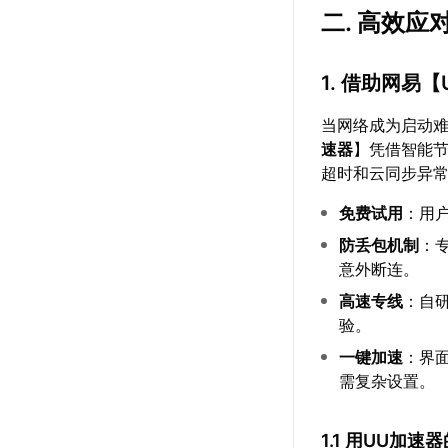
二. 高效应
1. 借助网易【
当网络成为启动难
速器
】凭借智能
超时和云同步异
免费试用
：用
防丢包机制
：
意外断连。
高速专线
：自
验。
一键加速
：界
需复杂设置。
1.1 用UU加