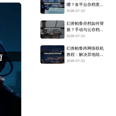
哪？各平台存档查找
指南！
2026-07-23
幻兽帕鲁存档如何替
换？手动与云存档两
大方案！
2026-07-23
幻兽帕鲁跨网络联机
教程：解决异地组网
卡顿指南！
2026-07-23