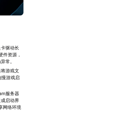
显卡驱动长
用硬件资源，
动异常。
误将游戏文
拖慢游戏启
am服务器
造成启动界
享网络环境