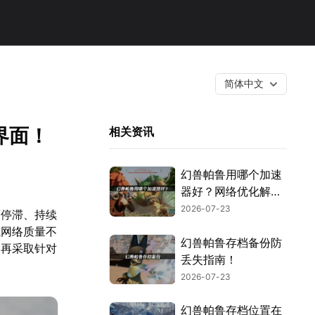
简体中文
界面！
相关资讯
幻兽帕鲁用哪个加速
器好？网络优化解决
方案！
2026-07-23
面停滞、持续
或网络质量不
幻兽帕鲁存档备份防
，再采取针对
丢失指南！
2026-07-23
幻兽帕鲁存档位置在