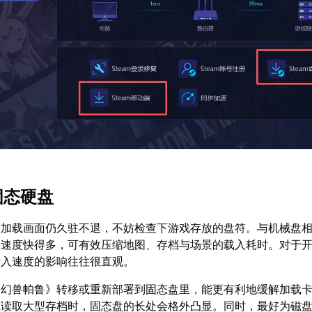
固态硬盘
而加载画面仍久驻不退，不妨检查下游戏存放的盘符。与机械盘
的速度快得多，可有效压缩地图、存档与场景的载入耗时。对于
进入速度的影响往往很直观。
《幻兽帕鲁》转移或重新部署到固态盘里，能更有利地缓解加载
或读取大型存档时，固态盘的长处会格外凸显。同时，最好为磁