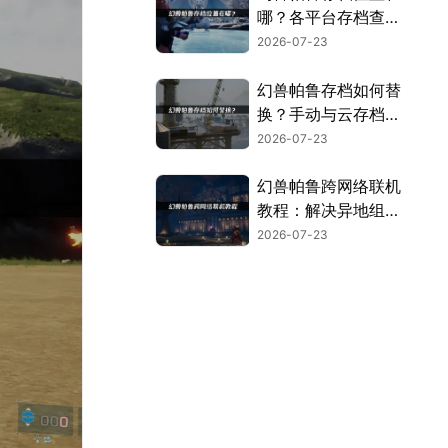
哪？各平台存档查找
指南！
2026-07-23
幻兽帕鲁存档如何替
换？手动与云存档两
大方案！
2026-07-23
幻兽帕鲁跨网络联机
教程：解决异地组网
卡顿指南！
2026-07-23