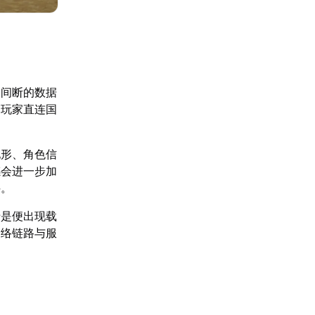
不间断的数据
内玩家直连国
地形、角色信
感会进一步加
绊。
于是便出现载
网络链路与服