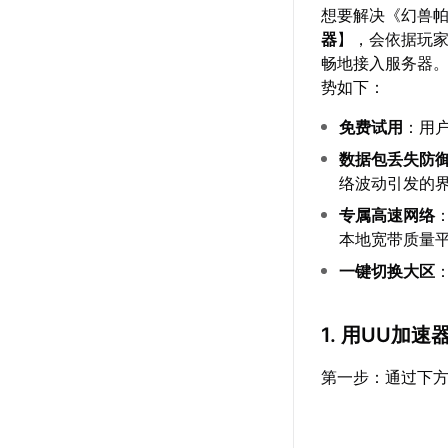
想要解决《幻兽
器
】，会依据玩
畅地接入服务器。
势如下：
免费试用
：用
数据包丢失防
络波动引发的
专属高速网络
本地宽带质量
一键切换大区
1. 用UU加
第一步：通过下方