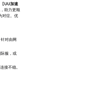
的【
UU加速
包，助力更顺
为对症。优
。针对由网
国际服，或
的连接不稳。