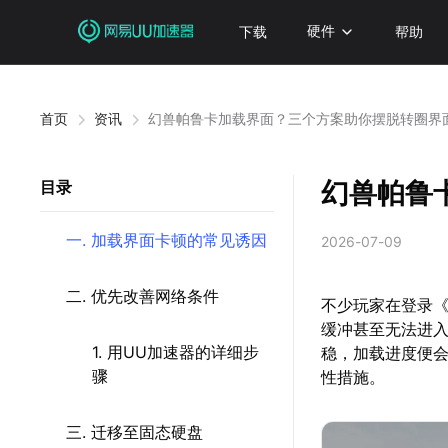
下载
硬件
帮助
首页
资讯
幻兽帕鲁卡加载界面？三个方案助你摆脱转圈界
幻兽帕鲁
目录
一. 加载界面卡顿的常见诱因
2026-07-09
二. 优先改善网络条件
不少玩家在登录
缓冲甚至无法进
1. 用UU加速器的详细步
稳，加载进度便
骤
性措施。
三. 迁移至固态硬盘