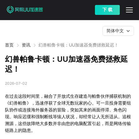
下 载
简体中文
首页
资讯
幻兽帕鲁卡顿：UU加速器免费拯救延迟！
幻兽帕鲁卡顿：UU加速器免费拯救延
迟！
2026-07-02
在过去这段时间里，融合了开放式生存建造与帕鲁伙伴捕获机制的
《幻兽帕鲁》，迅速俘获了全球无数玩家的心。可一旦投身需要组
队协作或连接海外服务器的冒险，突如其来的画面停滞、角色闪
现、响应迟缓和强制断线等恼人状况，却经常让人无所适从。追根
溯源，这些故障绝大多数并非由您的电脑配置引起，而是网络传输
链路上的隐患。