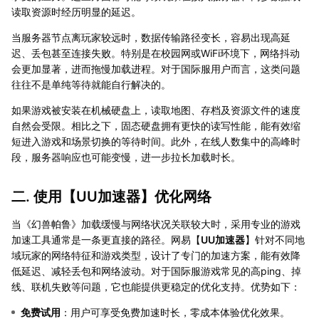
读取资源时经历明显的延迟。
当服务器节点离玩家较远时，数据传输路径变长，容易出现高延
迟、丢包甚至连接失败。特别是在校园网或WiFi环境下，网络抖动
会更加显著，进而拖慢加载进程。对于国际服用户而言，这类问题
往往不是单纯等待就能自行解决的。
如果游戏被安装在机械硬盘上，读取地图、存档及资源文件的速度
自然会受限。相比之下，固态硬盘拥有更快的读写性能，能有效缩
短进入游戏和场景切换的等待时间。此外，在线人数集中的高峰时
段，服务器响应也可能变慢，进一步拉长加载时长。
二. 使用【
UU加速器
】优化网络
当《幻兽帕鲁》加载缓慢与网络状况关联较大时，采用专业的游戏
加速工具通常是一条更直接的路径。网易【
UU加速器
】针对不同地
域玩家的网络特征和游戏类型，设计了专门的加速方案，能有效降
低延迟、减轻丢包和网络波动。对于国际服游戏常见的高ping、掉
线、联机失败等问题，它也能提供更稳定的优化支持。优势如下：
免费试用
：用户可享受免费加速时长，零成本体验优化效果。