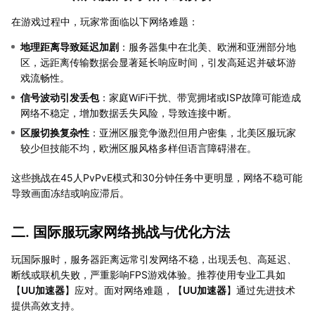
在游戏过程中，玩家常面临以下网络难题：
地理距离导致延迟加剧
：服务器集中在北美、欧洲和亚洲部分地
区，远距离传输数据会显著延长响应时间，引发高延迟并破坏游
戏流畅性。
信号波动引发丢包
：家庭WiFi干扰、带宽拥堵或ISP故障可能造成
网络不稳定，增加数据丢失风险，导致连接中断。
区服切换复杂性
：亚洲区服竞争激烈但用户密集，北美区服玩家
较少但技能不均，欧洲区服风格多样但语言障碍潜在。
这些挑战在45人PvPvE模式和30分钟任务中更明显，网络不稳可能
导致画面冻结或响应滞后。
二. 国际服玩家网络挑战与优化方法
玩国际服时，服务器距离远常引发网络不稳，出现丢包、高延迟、
断线或联机失败，严重影响FPS游戏体验。推荐使用专业工具如
【
UU加速器
】应对。面对网络难题，【
UU加速器
】通过先进技术
提供高效支持。