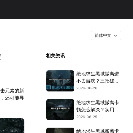
简体中文
！
相关资讯
绝地求生黑域撤离进
不去游戏？三招破解
登录封锁！
2026-06-26
射击元素的新
验，还可能导
绝地求生黑域撤离卡
顿怎么解决？实用优
化方法汇总！
2026-06-25
绝地求生黑域撤离卡