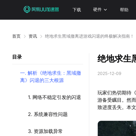
下载
硬件
帮助
首页
资讯
绝地求生黑域撤离进游戏闪退的终极解决指南！
绝地求生
目录
一. 解析《绝地求生：黑域撤
2025-12-09
离》闪退的三大根源
玩家们热切期待
1. 网络不稳定引发的闪退
游备受瞩目。然
致进度丢失。本
2. 系统兼容性问题
3. 资源加载异常