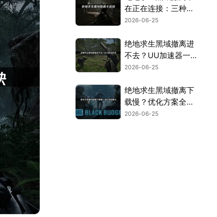
在正在连接：三种有
效优化方法！
2026-06-25
绝地求生黑域撤离进
不去？UU加速器一
键优化！
2026-06-25
绝地求生黑域撤离下
载慢？优化方案全解
析！
2026-06-25