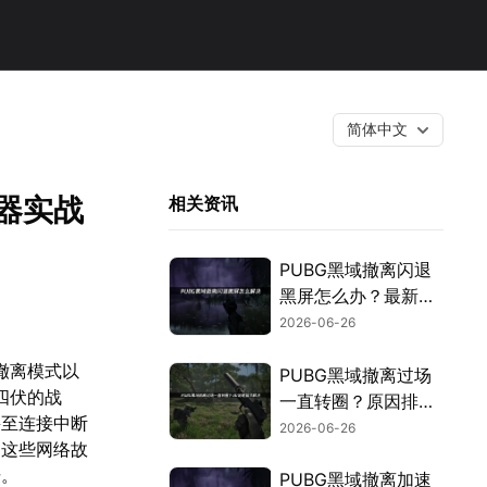
简体中文
器实战
相关资讯
PUBG黑域撤离闪退
黑屏怎么办？最新有
效修复方法汇总！
2026-06-26
术撤离模式以
PUBG黑域撤离过场
四伏的战
一直转圈？原因排查
甚至连接中断
与高效解决攻略！
2026-06-26
。这些网络故
击。
PUBG黑域撤离加速