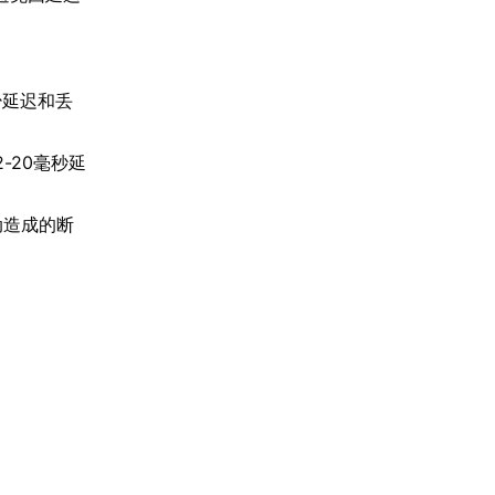
少延迟和丢
-20毫秒延
动造成的断