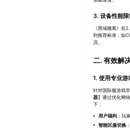
3. 设备性能
《黑域撤离》在2
到推荐标准，如C
况。
二. 有效解
1. 使用专业
针对国际服游戏
器
】通过优化网
下：
用户福利
：玩
智能区服切换