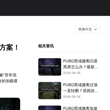
简体中文
决方案！
相关资讯
PUBG黑域撤离闪退
黑屏怎么办？最新有
效修复方法汇总！
2026-06-26
被"异常现
丧的加载缓
PUBG黑域撤离过场
一直转圈？原因排查
与高效解决攻略！
2026-06-26
PUBG黑域撤离加速