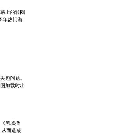
屏幕上的转圈
5年热门游
和丢包问题。
地图加载时出
到《黑域撤
，从而造成