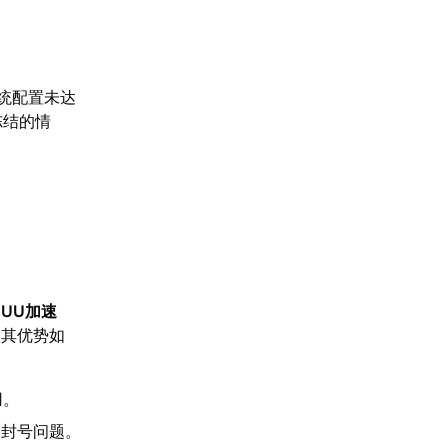
系统配置未达
冻结的情
【
UU加速
，其优势如
用。
起封号问题。