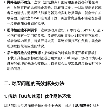
网络连接不稳定
：当前《黑域撤离》国际服服务器都部署在海
外，玩家直连的话传输距离长、跳转节点多，一旦出现高延迟或
者丢包情况，游戏没法和服务器完成实时数据同步，就会卡在加
载界面。除此之外WiFi信号受干扰、跨运营商连接不稳定也会进
一步提高加载失败的概率。
硬件性能达不到要求
：这款游戏用虚幻5引擎打造，对CPU、显卡
和内存都有一定门槛要求。要是电脑配置没达到官方推荐标准，
或者游戏内画质、特效开得太高，系统资源扛不住负载，就会出
现加载阶段响应慢的情况。
后台进程抢占运行资源
：启动游戏的时候如果还开着直播软件、
下载工具甚至多标签浏览器占用大量CPU和内存，游戏作为核心
进程的处理优先级会被挤压，自然就会出现加载进度条长时间不
动的问题。
二. 对应问题的高效解决办法
1. 借助【
UU加速器
】优化网络环境
网络问题是引发加载卡顿的最主要诱因，网易【
UU加速器
】针对